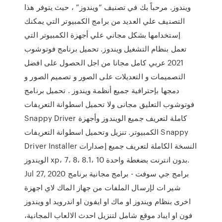
ويندوز. مرحباً بك في تصنيف “ويندوز” ، حيث يتوفر هذا
التصنيف علي العديد من برامج الكمبيوتر التي يمكنك
إستخدامها بشكل مجاني علي أجهزة الكمبيوتر التي
تعمل بنظام التشغيل ويندوز. تحميل برنامج فوتوشوب
2021 عربي كامل مجانا من اجل الحصول على افضل
التصميمات و التعديلات على الصور و تصميم الصور و
دمجها بإحترافية جميع أنظمة ويندوز . تحميل برنامج
فوتوشوب التعليق مجانى ولا تحميل اسطوانة التعريفات
Snappy Driver كاملة لتعريف جميع الويندوز وأجهزة
الكمبيوتر. تنزيل وتحميل اسطوانة التعريفات Snappy
Driver Installer النسخة الكاملة لتعريف جميع إصدارات
الويندوز xp، 7، 8، 8.1، 10 بدون انترنت بضغطة واحدة.
Jul 27, 2020 برامج جي سوفت - برامج مجانية برنامج
شير ات لإرسال الملفات من جهاز الماك لاي اجهزة
اخرى بنظام ويندوز او ماك او ايفون او اندرويد او ويندوز
فون او ايباد موقع شامل لتنزيل احدث الالعاب المجانية،