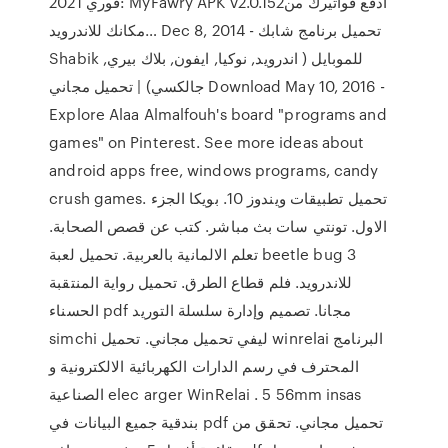
فوري 2021: MyFawry APK v2.0.152‏ ادفع فواتيرك من
مكانك للاندرويد… Dec 8, 2014 - تحميل برنامج شابك
Shabik للموبايل ( اندرويد, نوكيا, ايفون, بلاك بيري,
جالكسي) | تحميل مجاني Download May 10, 2016 -
Explore Alaa Almalfouh's board "programs and
games" on Pinterest. See more ideas about
android apps free, windows programs, candy
crush games. تحميل تطبيقات ويندوز 10. بويكا الجزء
الاول. تونتي سات بث مباشر. كتب عن قصص الصحابة.
تعلم الالمانية بالعربية. تحميل لعبة beetle bug 3
للاندرويد. فلم قطاع الطرق. تحميل رواية المنتقبة
الحسناء pdf مجانا. تصميم وإدارة سلسلة التوريد
simchi ليفي تحميل مجاني. تحميل winrelai البرنامج
المحترف في رسم الدارات الكهربائية الالكترونية و
الصناعية elec arger WinRelai . 5 56mm insas
بندقية جميع البيانات في pdf تحميل مجاني. تحقق من