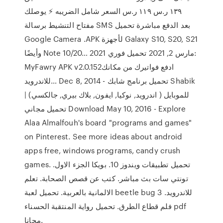
١٣٩ ر.س ١١٩ ر.س السعر شامل الضريبه ⚡️ يوصلك
مفتاح التنشيط برسالة SMS بعد الدفع مباشرة تحميل
Google Camera .APK لأجهزة Galaxy S10, S20, S21
وأيضًا Note 10/20… مارس 2, 2021 تحميل فوري 2021:
MyFawry APK v2.0.152‏ ادفع فواتيرك من مكانك
للاندرويد… Dec 8, 2014 - تحميل برنامج شابك Shabik
للموبايل ( اندرويد, نوكيا, ايفون, بلاك بيري, جالكسي) |
تحميل مجاني Download May 10, 2016 - Explore
Alaa Almalfouh's board "programs and games"
on Pinterest. See more ideas about android
apps free, windows programs, candy crush
games. تحميل تطبيقات ويندوز 10. بويكا الجزء الاول.
تونتي سات بث مباشر. كتب عن قصص الصحابة. تعلم
الالمانية بالعربية. تحميل لعبة beetle bug 3 للاندرويد.
فلم قطاع الطرق. تحميل رواية المنتقبة الحسناء pdf
مجانا.