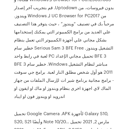
بدون فيروسات، من Uptodown. قم بتجريب آخر إصدار
من UC Browser for PC2017 لـ Windows ويندوز.
مرحباً بك في تصنيف “ويندوز” ، حيث يتوفر هذا التصنيف
علي العديد من برامج الكمبيوتر التي يمكنك إستخدامها
بشكل مجاني علي أجهزة الكمبيوتر التي تعمل بنظام
التشغيل ويندوز. Serious Sam 3 BFE Free خطير سام
3 BFE تحميل مجاني الإعداد PC لعبة في رابط واحد
مباشر لنظام التشغيل Windows. خطير سام 3 BFE
2011 هو أول شخص مطلق النار لعبة. برامج جي سوفت
- برامج مجانية برنامج شير ات لإرسال الملفات من جهاز
الماك لاي اجهزة اخرى بنظام ويندوز او ماك او ايفون او
اندرويد او ويندوز فون او ايباد
تحميل Google Camera .APK لأجهزة Galaxy S10,
S20, S21 وأيضًا Note 10/20… مارس 2, 2021 تحميل