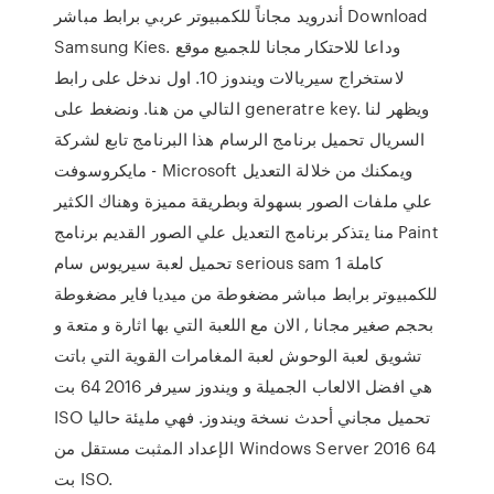
أندرويد مجاناً للكمبيوتر عربي برابط مباشر Download
Samsung Kies. وداعا للاحتكار مجانا للجميع موقع
لاستخراج سيريالات ويندوز 10. اول ندخل على رابط
التالي من هنا. ونضغط على generatre key. ويظهر لنا
السريال تحميل برنامج الرسام هذا البرنامج تابع لشركة
مايكروسوفت - Microsoft ويمكنك من خلالة التعديل
علي ملفات الصور بسهولة وبطريقة مميزة وهناك الكثير
منا يتذكر برنامج التعديل علي الصور القديم برنامج Paint
تحميل لعبة سيريوس سام serious sam 1 كاملة
للكمبيوتر برابط مباشر مضغوطة من ميديا فاير مضغوطة
بحجم صغير مجانا , الان مع اللعبة التي بها اثارة و متعة و
تشويق لعبة الوحوش لعبة المغامرات القوية التي باتت
هي افضل الالعاب الجميلة و ويندوز سيرفر 2016 64 بت
ISO تحميل مجاني أحدث نسخة ويندوز. فهي مليئة حاليا
الإعداد المثبت مستقل من Windows Server 2016 64
بت ISO.